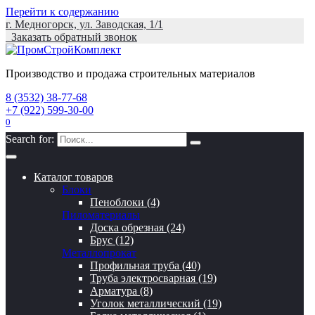
Перейти к содержанию
г. Медногорск, ул. Заводская, 1/1
Заказать обратный звонок
Производство и продажа строительных материалов
8 (3532) 38-77-68
+7 (922) 599-30-00
0
Search for:
Каталог товаров
Блоки
Пеноблоки (4)
Пиломатериалы
Доска обрезная (24)
Брус (12)
Металлопрокат
Профильная труба (40)
Труба электросварная (19)
Арматура (8)
Уголок металлический (19)