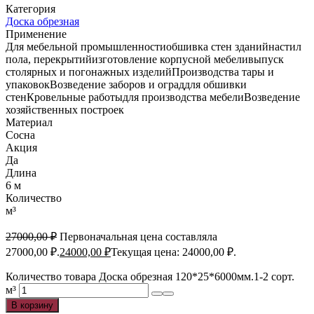
Категория
Доска обрезная
Применение
Для мебельной промышленностиобшивка стен зданийнастил
пола, перекрытийизготовление корпусной мебеливыпуск
столярных и погонажных изделийПроизводства тары и
упаковокВозведение заборов и ограддля обшивки
стенКровельные работыдля производства мебелиВозведение
хозяйственных построек
Материал
Сосна
Акция
Да
Длина
6 м
Количество
м³
27000,00
₽
Первоначальная цена составляла
27000,00 ₽.
24000,00
₽
Текущая цена: 24000,00 ₽.
Количество товара Доска обрезная 120*25*6000мм.1-2 сорт.
м³
В корзину