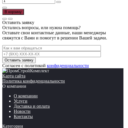
составляла
200,00 ₽.
товара
230,00 ₽.
Песок
В корзину
50
кг.
Оставить заявку
Остались вопросы, или нужна помощь?
Оставьте свои контактные данные, наши менеджеры
свяжутся с Вами и помогут в решении Вашей задачи.
Согласен с политикой
конфиденциальности
Карта сайта
Политика конфиденциальности
О компании
О компании
Услуги
Доставка и оплата
Новости
Контакты
Категории