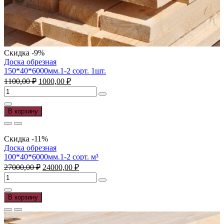
Скидка -9%
Доска обрезная
150*40*6000мм.1-2 сорт. 1шт.
Первоначальная
Текущая
1100,00
₽
1000,00
₽
цена
цена:
Количество
составляла
1000,00 ₽.
товара
1100,00 ₽.
Доска
В корзину
обрезная
150*40*6000мм.1-
2
Скидка -11%
сорт.
Доска обрезная
1шт.
100*40*6000мм.1-2 сорт. м³
Первоначальная
Текущая
27000,00
₽
24000,00
₽
цена
цена:
Количество
составляла
24000,00 ₽.
товара
27000,00 ₽.
Доска
В корзину
обрезная
100*40*6000мм.1-
2