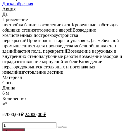
Доска обрезная
Акция
Да
Применение
постройка баниизготовление оконКровельные работыдля
обшивки стенизготовление дверейВозведение
хозяйственных построекобустройства
перекрытийПроизводства тары и упаковокДля мебельной
промышленностидля производства мебелиобшивка стен
зданийнастил пола, перекрытийВозведение наружных и
внутренних стенопалубочные работыВозведение заборов и
оградизготовление корпусной мебелиВозведение
перегородоквыпуск столярных и погонажных
изделийизготовление лестниц
Материал
Сосна
Длина
6 м
Количество
м³
Первоначальная
Текущая
27000,00
₽
24000,00
₽
цена
цена:
составляла
Количество
24000,00 ₽.
товара
27000,00 ₽.