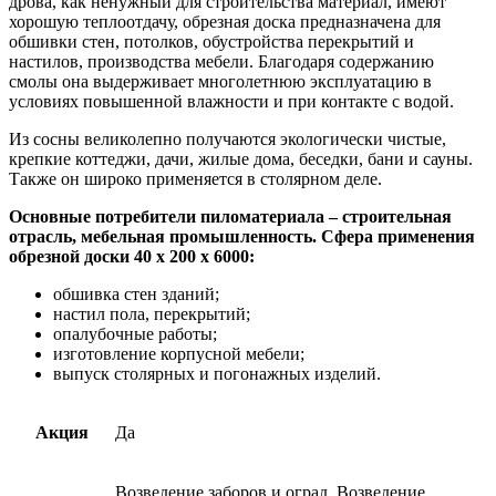
дрова, как ненужный для строительства материал, имеют
хорошую теплоотдачу, обрезная доска предназначена для
обшивки стен, потолков, обустройства перекрытий и
настилов, производства мебели. Благодаря содержанию
смолы она выдерживает многолетнюю эксплуатацию в
условиях повышенной влажности и при контакте с водой.
Из сосны великолепно получаются экологически чистые,
крепкие коттеджи, дачи, жилые дома, беседки, бани и сауны.
Также он широко применяется в столярном деле.
Основные потребители пиломатериала – строительная
отрасль, мебельная промышленность. Сфера применения
обрезной доски 40 х 200 х 6000:
обшивка стен зданий;
настил пола, перекрытий;
опалубочные работы;
изготовление корпусной мебели;
выпуск столярных и погонажных изделий.
Акция
Да
Возведение заборов и оград, Возведение