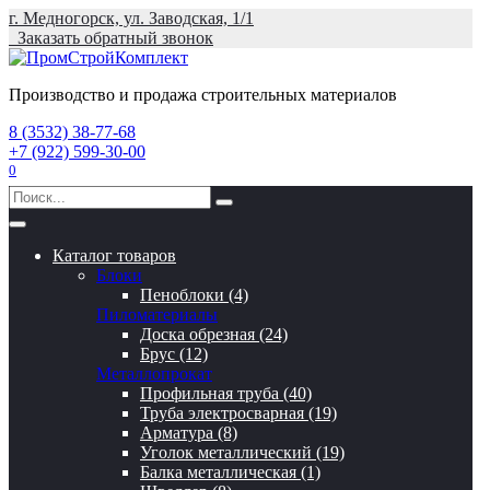
Перейти
г. Медногорск, ул. Заводская, 1/1
к
Заказать обратный звонок
содержанию
Производство и продажа строительных материалов
8 (3532) 38-77-68
+7 (922) 599-30-00
0
Search
for:
Каталог товаров
Блоки
Пеноблоки (4)
Пиломатериалы
Доска обрезная (24)
Брус (12)
Металлопрокат
Профильная труба (40)
Труба электросварная (19)
Арматура (8)
Уголок металлический (19)
Балка металлическая (1)