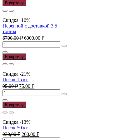
6700,00 ₽.
Коровий
В корзину
навоз
(Коровяк)
с
Скидка -10%
доставкой
Перегной с доставкой 3,5
3,5
тонны
тонны
Первоначальная
Текущая
6700,00
₽
6000,00
₽
цена
цена:
Количество
составляла
6000,00 ₽.
товара
6700,00 ₽.
Перегной
В корзину
с
доставкой
3,5
Скидка -21%
тонны
Песок 15 кг.
Первоначальная
Текущая
95,00
₽
75,00
₽
цена
цена:
Количество
составляла
75,00 ₽.
товара
95,00 ₽.
Песок
В корзину
15
кг.
Скидка -13%
Песок 50 кг.
Первоначальная
Текущая
230,00
₽
200,00
₽
цена
цена:
Количество