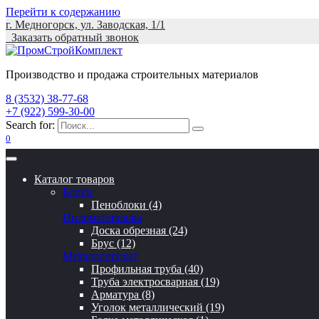
Перейти к содержанию
г. Медногорск, ул. Заводская, 1/1
Заказать обратный звонок
Производство и продажа строительных материалов
8 (3532) 38-77-68
+7 (922) 599-30-00
Search for:
0
Каталог товаров
Блоки
Пеноблоки (4)
Пиломатериалы
Доска обрезная (24)
Брус (12)
Металлопрокат
Профильная труба (40)
Труба электросварная (19)
Арматура (8)
Уголок металлический (19)