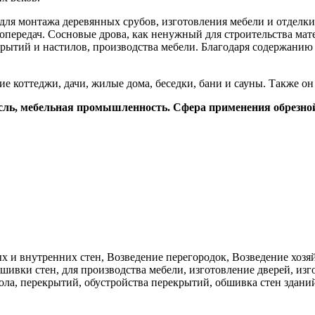
ля монтажа деревянных срубов, изготовления мебели и отделки
ропередач. Сосновые дрова, как ненужный для строительства мат
екрытий и настилов, производства мебели. Благодаря содержан
е коттеджи, дачи, жилые дома, беседки, бани и сауны. Также он
ль, мебельная промышленность. Сфера применения обрезной д
ых и внутренних стен, Возведение перегородок, Возведение хоз
ивки стен, для производства мебели, изготовление дверей, изг
ола, перекрытий, обустройства перекрытий, обшивка стен здани