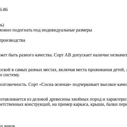
6-86
ь)
можно подогнать под индивидуальные размеры
 производства
ожет быть разного качества. Сорт АВ допускает наличие незнач
оской в самых разных местах, включая места проживания детей, 
ю систему.
долговечность. Сорт «Сосна-зеленая» подчеркивает высокое каче
зготавливается из деловой древесины хвойных пород и характер
ветственных конструкций, на пример каркаса, крыши, балки пер
х веков.