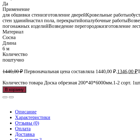
Да
Применение
для обшивки стенизготовление дверейКровельные работыобус
стен зданийнастил пола, перекрытийопалубочные работыВозве
погонажных изделийВозведение перегородокизготовление лес
Материал
Сосна
Длина
6 м
Количество
поштучно
1440,00
₽
Первоначальная цена составляла 1440,00 ₽.
1346,00
₽
Т
Количество товара Доска обрезная 200*40*6000мм.1-2 сорт. 1шт
В корзину
Описание
Характеристики
Отзывы (0)
Оплата
Доставка
Как купить?