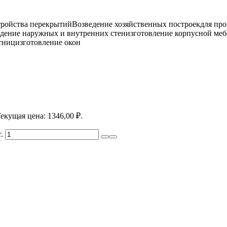
тройства перекрытийВозведение хозяйственных построекдля п
дение наружных и внутренних стенизготовление корпусной меб
тницизготовление окон
екущая цена: 1346,00 ₽.
.