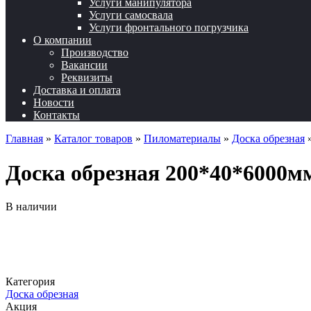
Услуги манипулятора
Услуги самосвала
Услуги фронтального погрузчика
О компании
Производство
Вакансии
Реквизиты
Доставка и оплата
Новости
Контакты
Главная
»
Каталог товаров
»
Пиломатериалы
»
Доска обрезная
Доска обрезная 200*40*6000мм.
В наличии
Категория
Доска обрезная
Акция