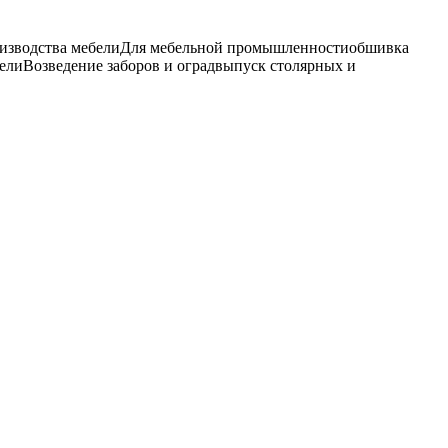
роизводства мебелиДля мебельной промышленностиобшивка
елиВозведение заборов и оградвыпуск столярных и