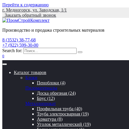
Перейти к содержанию
г. Медногорск, ул. Заводская, 1/1
Заказать обратный звонок
Производство и продажа строительных материалов
8 (3532) 38-77-68
+7 (922) 599-30-00
Search for:
0
Каталог товаров
Блоки
Пеноблоки (4)
Пиломатериалы
Доска обрезная (24)
Брус (12)
Металлопрокат
Профильная труба (40)
Труба электросварная (19)
Арматура (8)
Уголок металлический (19)