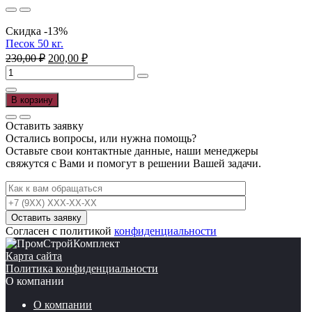
15
кг.
Скидка -13%
Песок 50 кг.
Первоначальная
Текущая
230,00
₽
200,00
₽
цена
цена:
Количество
составляла
200,00 ₽.
товара
230,00 ₽.
Песок
В корзину
50
кг.
Оставить заявку
Остались вопросы, или нужна помощь?
Оставьте свои контактные данные, наши менеджеры
свяжутся с Вами и помогут в решении Вашей задачи.
Согласен с политикой
конфиденциальности
Карта сайта
Политика конфиденциальности
О компании
О компании