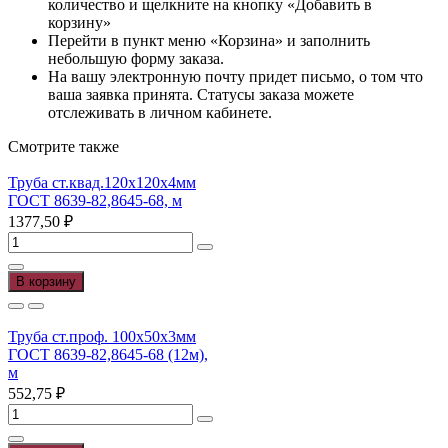
количество и щелкните на кнопку «Добавить в
корзину»
Перейти в пункт меню «Корзина» и заполнить
небольшую форму заказа.
На вашу электронную почту придет письмо, о том что
ваша заявка принята. Статусы заказа можете
отслеживать в личном кабинете.
Смотрите также
Труба ст.квад.120х120х4мм
ГОСТ 8639-82,8645-68, м
1377,50
₽
Количество
товара
Труба
В корзину
ст.квад.120х120х4мм
ГОСТ
8639-
Труба ст.проф. 100х50х3мм
82,8645-
ГОСТ 8639-82,8645-68 (12м),
68,
м
м
552,75
₽
Количество
товара
Труба