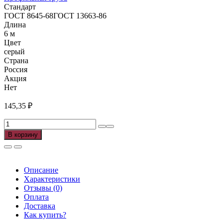
Стандарт
ГОСТ 8645-68ГОСТ 13663-86
Длина
6 м
Цвет
серый
Страна
Россия
Акция
Нет
145,35
₽
Количество
товара
В корзину
Труба
профильная
40х20х2мм
ГОСТ
Описание
13663-
Характеристики
86,8645-
Отзывы (0)
68
Оплата
(6м),
Доставка
м
Как купить?