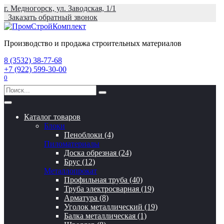
Перейти
г. Медногорск, ул. Заводская, 1/1
к
Заказать обратный звонок
содержанию
Производство и продажа строительных материалов
8 (3532) 38-77-68
+7 (922) 599-30-00
0
Search
for:
Каталог товаров
Блоки
Пеноблоки (4)
Пиломатериалы
Доска обрезная (24)
Брус (12)
Металлопрокат
Профильная труба (40)
Труба электросварная (19)
Арматура (8)
Уголок металлический (19)
Балка металлическая (1)