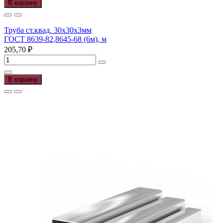
В корзину
ст.проф.
100х50х3мм
ГОСТ
Труба ст.квад. 30х30х3мм
8639-
ГОСТ 8639-82,8645-68 (6м), м
82,8645-
205,70
₽
68
Количество
(12м),
товара
м
Труба
В корзину
ст.квад.
30х30х3мм
ГОСТ
8639-
82,8645-
68
(6м),
м