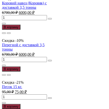
82,8645-
Коровий навоз (Коровяк) с
68
доставкой 3,5 тонны
(12м),
Первоначальная
Текущая
6700,00
₽
6000,00
₽
м
цена
цена:
Количество
составляла
6000,00 ₽.
товара
6700,00 ₽.
Коровий
В корзину
навоз
(Коровяк)
с
Скидка -10%
доставкой
Перегной с доставкой 3,5
3,5
тонны
тонны
Первоначальная
Текущая
6700,00
₽
6000,00
₽
цена
цена:
Количество
составляла
6000,00 ₽.
товара
6700,00 ₽.
Перегной
В корзину
с
доставкой
3,5
Скидка -21%
тонны
Песок 15 кг.
Первоначальная
Текущая
95,00
₽
75,00
₽
цена
цена:
Количество
составляла
75,00 ₽.
товара
95,00 ₽.
Песок
В корзину