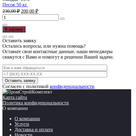
Песок 50 кг.
Первоначальная
Текущая
230,00
₽
200,00
₽
цена
цена:
Количество
составляла
200,00 ₽.
товара
230,00 ₽.
Песок
В корзину
50
кг.
Оставить заявку
Остались вопросы, или нужна помощь?
Оставьте свои контактные данные, наши менеджеры
свяжутся с Вами и помогут в решении Вашей задачи.
Согласен с политикой
конфиденциальности
Карта сайта
Политика конфиденциальности
О компании
О компании
Услуги
Доставка и оплата
Новости