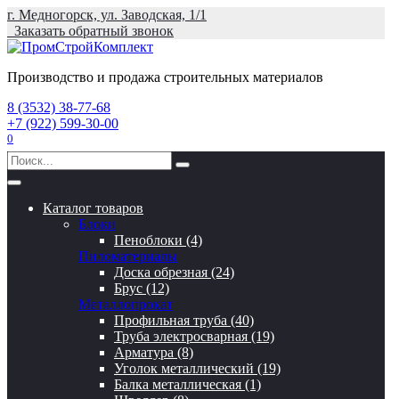
Перейти
г. Медногорск, ул. Заводская, 1/1
к
Заказать обратный звонок
содержанию
Производство и продажа строительных материалов
8 (3532) 38-77-68
+7 (922) 599-30-00
0
Search
for:
Каталог товаров
Блоки
Пеноблоки (4)
Пиломатериалы
Доска обрезная (24)
Брус (12)
Металлопрокат
Профильная труба (40)
Труба электросварная (19)
Арматура (8)
Уголок металлический (19)
Балка металлическая (1)