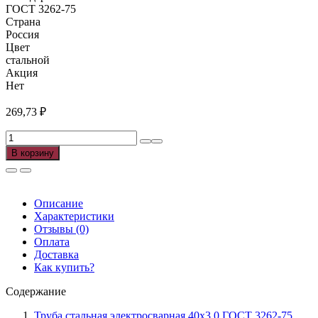
ГОСТ 3262-75
Страна
Россия
Цвет
стальной
Акция
Нет
269,73
₽
Количество
товара
В корзину
Труба
э/
с
40х3,0
Описание
ГОСТ
Характеристики
3262-
Отзывы (0)
75
Оплата
(6м),
Доставка
м
Как купить?
Содержание
Труба стальная электросварная 40х3,0 ГОСТ 3262-75