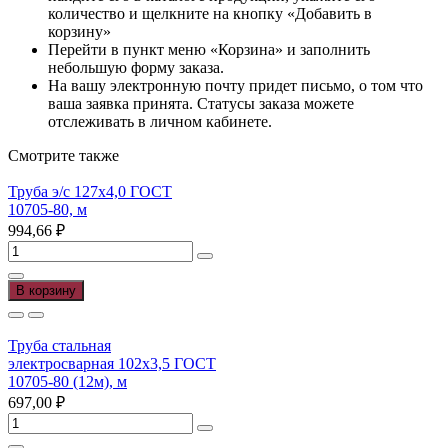
количество и щелкните на кнопку «Добавить в
корзину»
Перейти в пункт меню «Корзина» и заполнить
небольшую форму заказа.
На вашу электронную почту придет письмо, о том что
ваша заявка принята. Статусы заказа можете
отслеживать в личном кабинете.
Смотрите также
Труба э/с 127х4,0 ГОСТ
10705-80, м
994,66
₽
Количество
товара
Труба
В корзину
э/
с
127х4,0
Труба стальная
ГОСТ
электросварная 102х3,5 ГОСТ
10705-
10705-80 (12м), м
80,
697,00
₽
м
Количество
товара